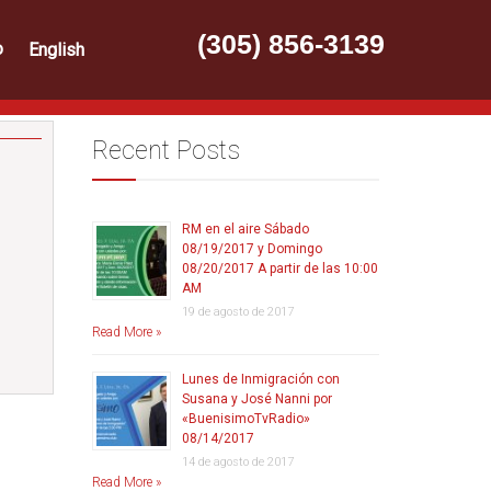
(305) 856-3139
o
English
Recent Posts
RM en el aire Sábado
08/19/2017 y Domingo
08/20/2017 A partir de las 10:00
AM
19 de agosto de 2017
Read More »
Lunes de Inmigración con
Susana y José Nanni por
«BuenisimoTvRadio»
08/14/2017
14 de agosto de 2017
Read More »