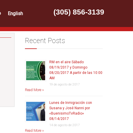
(305) 856-3139
o
English
Recent Posts
RM en el aire Sábado
08/19/2017 y Domingo
08/20/2017 A partir de las 10:00
AM
19 de agosto de 2017
Read More »
Lunes de Inmigración con
Susana y José Nanni por
«BuenisimoTvRadio»
08/14/2017
14 de agosto de 2017
Read More »