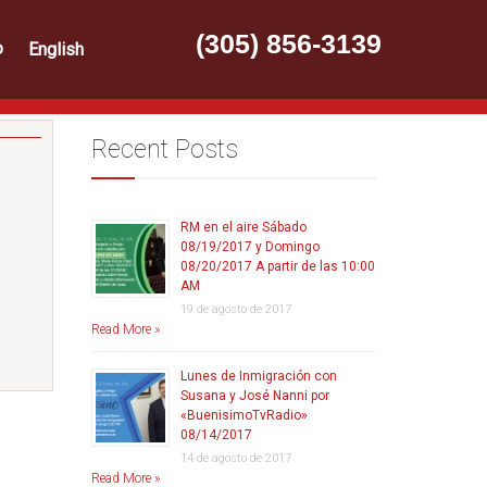
(305) 856-3139
o
English
Recent Posts
RM en el aire Sábado
08/19/2017 y Domingo
08/20/2017 A partir de las 10:00
AM
19 de agosto de 2017
Read More »
Lunes de Inmigración con
Susana y José Nanni por
«BuenisimoTvRadio»
08/14/2017
14 de agosto de 2017
Read More »