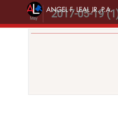
19
2017-05-19 (1
May