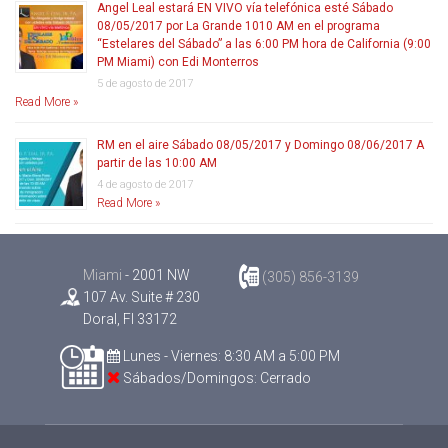
Angel Leal estará EN VIVO vía telefónica esté Sábado
08/05/2017 por La Grande 1010 AM en el programa
“Estelares del Sábado” a las 6:00 PM hora de California (9:00
PM Miami) con Edi Monterros
5 de agosto de 2017
Read More »
RM en el aire Sábado 08/05/2017 y Domingo 08/06/2017 A
partir de las 10:00 AM
4 de agosto de 2017
Read More »
Miami
- 2001 NW
(305) 856-3139
107 Av. Suite # 230
Doral, Fl 33172
Lunes - Viernes: 8:30 AM a 5:00 PM
Sábados/Domingos: Cerrado