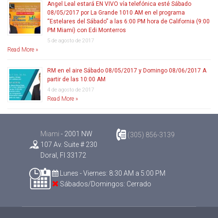
Angel Leal estará EN VIVO vía telefónica esté Sábado
08/05/2017 por La Grande 1010 AM en el programa
“Estelares del Sábado” a las 6:00 PM hora de California (9:00
PM Miami) con Edi Monterros
5 de agosto de 2017
Read More »
RM en el aire Sábado 08/05/2017 y Domingo 08/06/2017 A
partir de las 10:00 AM
4 de agosto de 2017
Read More »
Miami
- 2001 NW
(305) 856-3139
107 Av. Suite # 230
Doral, Fl 33172
Lunes - Viernes: 8:30 AM a 5:00 PM
Sábados/Domingos: Cerrado