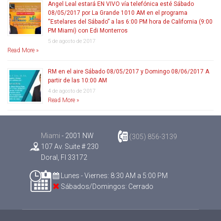
Angel Leal estará EN VIVO vía telefónica esté Sábado
08/05/2017 por La Grande 1010 AM en el programa
“Estelares del Sábado” a las 6:00 PM hora de California (9:00
PM Miami) con Edi Monterros
5 de agosto de 2017
Read More »
RM en el aire Sábado 08/05/2017 y Domingo 08/06/2017 A
partir de las 10:00 AM
4 de agosto de 2017
Read More »
Miami
- 2001 NW
(305) 856-3139
107 Av. Suite # 230
Doral, Fl 33172
Lunes - Viernes: 8:30 AM a 5:00 PM
Sábados/Domingos: Cerrado