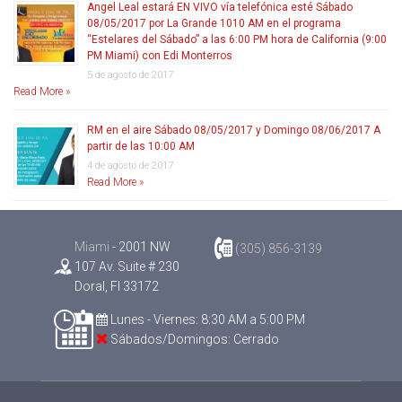
Angel Leal estará EN VIVO vía telefónica esté Sábado
08/05/2017 por La Grande 1010 AM en el programa
“Estelares del Sábado” a las 6:00 PM hora de California (9:00
PM Miami) con Edi Monterros
5 de agosto de 2017
Read More »
RM en el aire Sábado 08/05/2017 y Domingo 08/06/2017 A
partir de las 10:00 AM
4 de agosto de 2017
Read More »
Miami
- 2001 NW
(305) 856-3139
107 Av. Suite # 230
Doral, Fl 33172
Lunes - Viernes: 8:30 AM a 5:00 PM
Sábados/Domingos: Cerrado