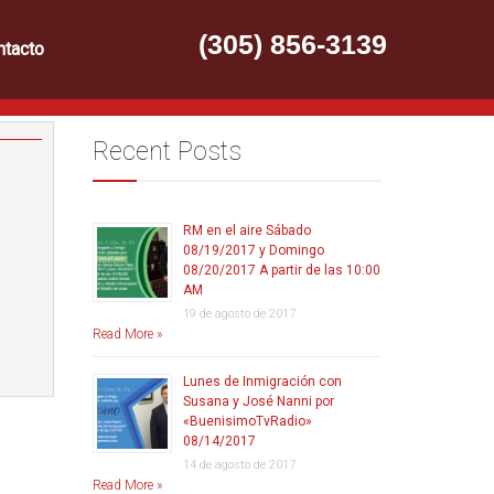
(305) 856-3139
ntacto
Recent Posts
RM en el aire Sábado
08/19/2017 y Domingo
08/20/2017 A partir de las 10:00
AM
19 de agosto de 2017
Read More »
Lunes de Inmigración con
Susana y José Nanni por
«BuenisimoTvRadio»
08/14/2017
14 de agosto de 2017
Read More »