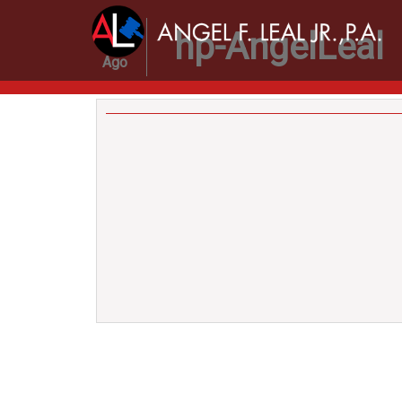
24
hp-AngelLeal
Ago