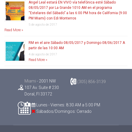
Angel Leal estará EN VIVO vía telefónica esté Sábado
08/05/2017 por La Grande 1010 AM en el programa
“Estelares del Sábado” a las 6:00 PM hora de California (9:00
PM Miami) con Edi Monterros
5 de agosto de 2017
Read More »
RM en el aire Sábado 08/05/2017 y Domingo 08/06/2017 A
partir de las 10:00 AM
4 de agosto de 2017
Read More »
Miami
- 2001 NW
(305) 856-3139
107 Av. Suite # 230
Doral, Fl 33172
Lunes - Viernes: 8:30 AM a 5:00 PM
Sábados/Domingos: Cerrado