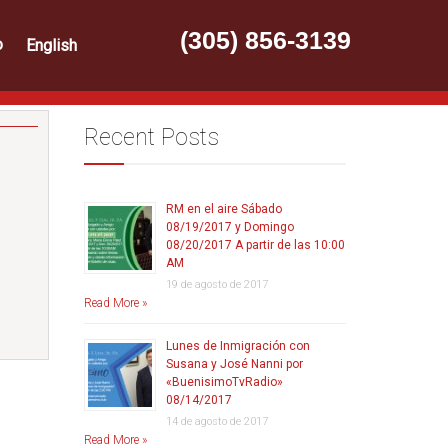
(305) 856-3139
o
English
Recent Posts
RM en el aire Sábado
08/19/2017 y Domingo
08/20/2017 A partir de las 10:00
AM
19 de agosto de 2017
Read More »
Lunes de Inmigración con
Susana y José Nanni por
«BuenisimoTvRadio»
08/14/2017
14 de agosto de 2017
Read More »