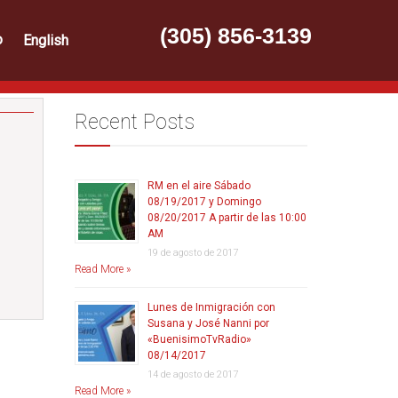
(305) 856-3139
o
English
Recent Posts
RM en el aire Sábado
08/19/2017 y Domingo
08/20/2017 A partir de las 10:00
AM
19 de agosto de 2017
Read More »
Lunes de Inmigración con
Susana y José Nanni por
«BuenisimoTvRadio»
08/14/2017
14 de agosto de 2017
Read More »