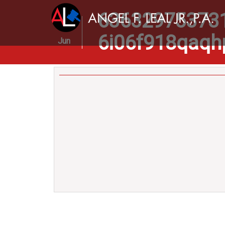
63632975373
16
6i06f918qaqh
Jun