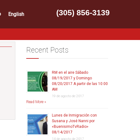
(305) 856-3139
o
English
Recent Posts
RM en el aire Sábado
08/19/2017 y Domingo
08/20/2017 A partir de las 10:00
AM
19 de agosto de 2017
Read More »
Lunes de Inmigración con
Susana y José Nanni por
«BuenisimoTvRadio»
08/14/2017
14 de agosto de 2017