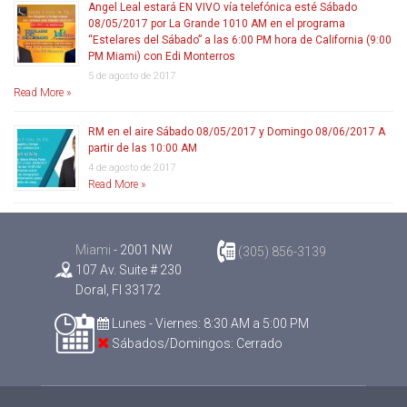
Angel Leal estará EN VIVO vía telefónica esté Sábado
08/05/2017 por La Grande 1010 AM en el programa
“Estelares del Sábado” a las 6:00 PM hora de California (9:00
PM Miami) con Edi Monterros
5 de agosto de 2017
Read More »
RM en el aire Sábado 08/05/2017 y Domingo 08/06/2017 A
partir de las 10:00 AM
4 de agosto de 2017
Read More »
Miami
- 2001 NW
(305) 856-3139
107 Av. Suite # 230
Doral, Fl 33172
Lunes - Viernes: 8:30 AM a 5:00 PM
Sábados/Domingos: Cerrado