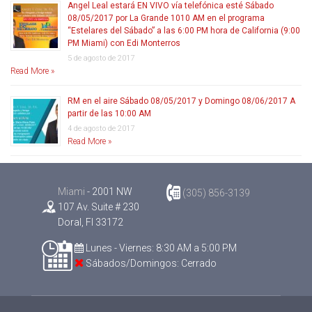
Angel Leal estará EN VIVO vía telefónica esté Sábado
08/05/2017 por La Grande 1010 AM en el programa
“Estelares del Sábado” a las 6:00 PM hora de California (9:00
PM Miami) con Edi Monterros
5 de agosto de 2017
Read More »
RM en el aire Sábado 08/05/2017 y Domingo 08/06/2017 A
partir de las 10:00 AM
4 de agosto de 2017
Read More »
Miami
- 2001 NW
(305) 856-3139
107 Av. Suite # 230
Doral, Fl 33172
Lunes - Viernes: 8:30 AM a 5:00 PM
Sábados/Domingos: Cerrado