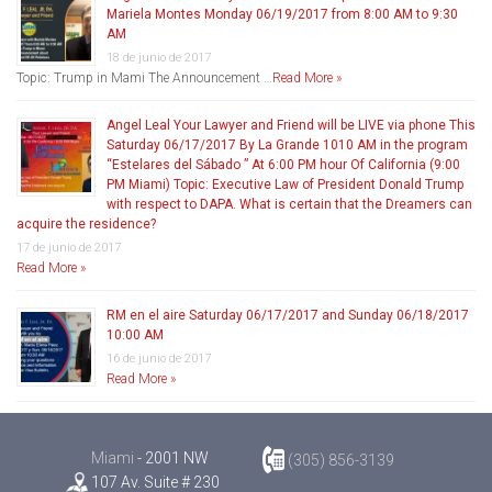
Mariela Montes Monday 06/19/2017 from 8:00 AM to 9:30
AM
18 de junio de 2017
Topic: Trump in Mami The Announcement …
Read More »
Angel Leal Your Lawyer and Friend will be LIVE via phone This
Saturday 06/17/2017 By La Grande 1010 AM in the program
“Estelares del Sábado ” At 6:00 PM hour Of California (9:00
PM Miami) Topic: Executive Law of President Donald Trump
with respect to DAPA. What is certain that the Dreamers can
acquire the residence?
17 de junio de 2017
Read More »
RM en el aire Saturday 06/17/2017 and Sunday 06/18/2017
10:00 AM
16 de junio de 2017
Read More »
Miami
- 2001 NW
(305) 856-3139
107 Av. Suite # 230