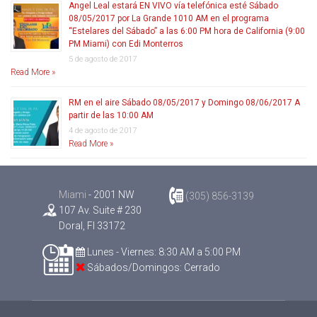
Angel Leal estará EN VIVO vía telefónica esté Sábado
08/05/2017 por La Grande 1010 AM en el programa
“Estelares del Sábado” a las 6:00 PM hora de California (9:00
PM Miami) con Edi Monterros
5 de agosto de 2017
Read More »
RM en el aire Sábado 08/05/2017 y Domingo 08/06/2017 A
partir de las 10:00 AM
4 de agosto de 2017
Read More »
Miami
- 2001 NW
(305) 856-3139
107 Av. Suite # 230
Doral, Fl 33172
Lunes - Viernes: 8:30 AM a 5:00 PM
Sábados/Domingos: Cerrado